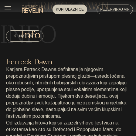
FERRECK DAWN
KUPI ULAZNICE
REZERVIRAJ VIP
INFO
POČETNA
Info
POČETNA
NATRAG
DOGAĐAJI
DOGAĐAJI
Ferreck Dawn
PRIVATNI DOGAĐAJI
Karijera Ferreck Dawna definirana je njegovim
PRIVATNI DOGAĐAJI
prepoznatljivim pristupom plesnoj glazbi—usredotočena
oko robusnih, ritmičnih bubnjarskih obrazaca koji zapaljuju
UMJETNICI
UMJETNICI
plesne podije, upotpunjena soul vokalnim elementima koji
dodaju dubinu i emociju. Tijekom dva desetljeća, ovaj
ARHIVA
prepoznatljiv zvuk katapultirao je nizozemskog umjetnika
ARHIVA
do globalne slave, nastupajući na svim većim klupskim i
festivalskim pozornicama.
O NAMA
Od izdavanja hitova koji su zauzeli vrhove ljestvica na
O NAMA
etiketama kao što su Defected i Repopulate Mars, do