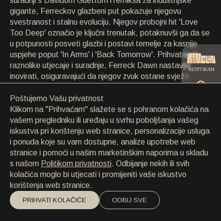
suradnji s Davidom Guettom i remiksa za industrijske
KONTAKT
gigante, Ferreckov glazbeni put pokazuje njegovu
KONTAKT
svestranost i stalnu evoluciju. Njegov probojni hit 'Love
EN
/
HR
Too Deep' označio je ključni trenutak, potaknuvši ga da se
u potpunosti posveti glazbi i postavi temelje za kasnije
uspjehe poput 'In Arms' i 'Back Tomorrow'. Prihvatajući
raznolike utjecaje i suradnje, Ferreck Dawn nastavlja
RESTORAN
inovirati, osiguravajući da njegov zvuk ostane svjež i
relevantan.
Poštujemo Vašu privatnost
CATERING
Klikom na "Prihvaćam" slažete se s pohranom kolačića na
vašem pregledniku ili uređaju u svrhu poboljšanja vašeg
iskustva pri korištenju web stranice, personalizacije usluga
PLAŽA
i ponuda koje su vam dostupne, analize upotrebe web
stranice i pomoći u našim marketinškim naporima u skladu
s našom
Politikom privatnosti
. Odbijanje nekih ili svih
kolačića moglo bi utjecati i promijeniti vaše iskustvo
korištenja web stranice.
PRIHVATI KOLAČIĆE
ODBIJ SVE