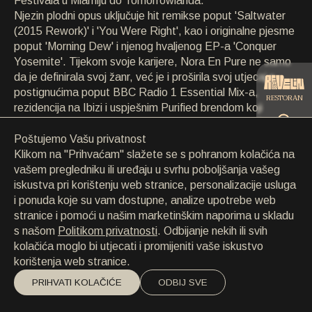
Festivala u Miamiju do Tomorrowlanda.
KONTAKT
Njezin plodni opus uključuje hit remikse poput 'Saltwater
KONTAKT
(2015 Rework)' i 'You Were Right', kao i originalne pjesme
EN
/
HR
poput 'Morning Dew' i njenog hvaljenog EP-a 'Conquer
Yosemite'. Tijekom svoje karijere, Nora En Pure ne samo
da je definirala svoj žanr, već je i proširila svoj utjecaj s
postignućima poput BBC Radio 1 Essential Mix-a,
RESTORAN
rezidencija na Ibizi i uspješnim Purified brendom koji
uključuje SiriusXM Chill show i globalne događaje. S
priznanjima koja uključuju Billboardov uspjeh i višestruke
Poštujemo Vašu privatnost
CATERING
IDMA nominacije, Nora En Pure nastavlja podizati svoj
Klikom na "Prihvaćam" slažete se s pohranom kolačića na
status kao ikona elektronske glazbe, spremna za još
vašem pregledniku ili uređaju u svrhu poboljšanja vašeg
jednu značajnu godinu ispred.
iskustva pri korištenju web stranice, personalizacije usluga
PLAŽA
i ponuda koje su vam dostupne, analize upotrebe web
stranice i pomoći u našim marketinškim naporima u skladu
s našom
Politikom privatnosti
. Odbijanje nekih ili svih
kolačića moglo bi utjecati i promijeniti vaše iskustvo
korištenja web stranice.
PRIHVATI KOLAČIĆE
ODBIJ SVE