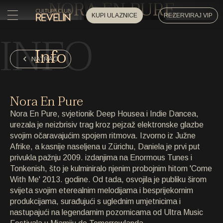
NORA EN PURE
KUPI ULAZNICE
REZERVIRAJ VIP
INFO
POČETNA
Info
POČETNA
NATRAG
DOGAĐAJI
DOGAĐAJI
Nora En Pure
PRIVATNI DOGAĐAJI
Nora En Pure, svjetionik Deep Housea i Indie Dancea,
PRIVATNI DOGAĐAJI
urezala je neizbrisiv trag kroz pejzaž elektronske glazbe
svojim očaravajućim spojem ritmova. Izvorno iz Južne
UMJETNICI
UMJETNICI
Afrike, a kasnije naseljena u Zürichu, Daniela je prvi put
privukla pažnju 2009. izdanjima na Enormous Tunes i
ARHIVA
Tonkenish, što je kulminiralo njenim probojnim hitom 'Come
ARHIVA
With Me' 2013. godine. Od tada, osvojila je publiku širom
svijeta svojim eterealnim melodijama i besprijekornim
O NAMA
produkcijama, surađujući s uglednim umjetnicima i
O NAMA
nastupajući na legendarnim pozornicama od Ultra Music