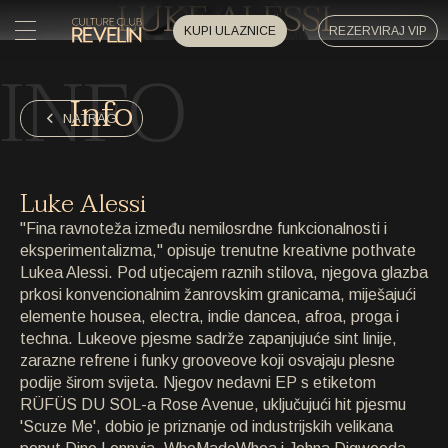
LUKE ALESSI
KUPI ULAZNICE
REZERVIRAJ VIP
INFO
POČETNA
Info
POČETNA
NATRAG
DOGAĐAJI
DOGAĐAJI
Luke Alessi
PRIVATNI DOGAĐAJI
"Fina ravnoteža između nemilosrdne funkcionalnosti i
PRIVATNI DOGAĐAJI
eksperimentalizma," opisuje trenutne kreativne pothvate
Lukea Alessi. Pod utjecajem raznih stilova, njegova glazba
UMJETNICI
UMJETNICI
prkosi konvencionalnim žanrovskim granicama, miješajući
elemente housea, electra, indie dancea, afroa, proga i
ARHIVA
techna. Lukeove pjesme sadrže zapanjujuće sint linije,
ARHIVA
zarazne refrene i funky grooveove koji osvajaju plesne
podije širom svijeta. Njegov nedavni EP s etiketom
O NAMA
RÜFÜS DU SOL-a Rose Avenue, uključujući hit pjesmu
O NAMA
'Scuze Me', dobio je priznanje od industrijskih velikana