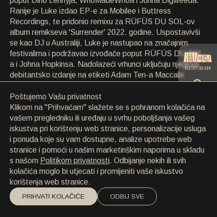
poput Dino Lennyja, WhoMadeWhoa i Johna Digweeda.
KONTAKT
Ranije je Luke izdao EP-e za Mobilee i Buttress
KONTAKT
Recordings, te pridonio remixu za RÜFÜS DU SOL-ov
EN
/
HR
album remikseva 'Surrender' 2022. godine. Uspostavivši
se kao DJ u Australiji, Luke je nastupao na značajnim
festivalima i podržavao izvođače poput RÜFÜS DU SOL-
a i Johna Hopkinsa. Nadolazeći vrhunci uključuju njegovo
RESTORAN
debitantsko izdanje na etiketi Adam Ten-a Maccabi
House, uz remixeve za The Organism, Christian Nielsena,
Lehara, Affkta i mnoge druge uzbudljive projekte na
Poštujemo Vašu privatnost
CATERING
horizontu.
Klikom na "Prihvaćam" slažete se s pohranom kolačića na
vašem pregledniku ili uređaju u svrhu poboljšanja vašeg
iskustva pri korištenju web stranice, personalizacije usluga
PLAŽA
i ponuda koje su vam dostupne, analize upotrebe web
stranice i pomoći u našim marketinškim naporima u skladu
s našom
Politikom privatnosti
. Odbijanje nekih ili svih
kolačića moglo bi utjecati i promijeniti vaše iskustvo
korištenja web stranice.
PRIHVATI KOLAČIĆE
ODBIJ SVE