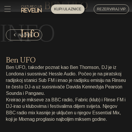
BEN UFO
KUPI ULAZNICE
REZERVIRAJ VIP
INFO
POČETNA
Info
POČETNA
NATRAG
DOGAĐAJI
DOGAĐAJI
Ben UFO
PRIVATNI DOGAĐAJI
Ben UFO, također poznat kao Ben Thomson, DJ je iz
PRIVATNI DOGAĐAJI
Londona i suosnivač Hessle Audio. Počeo je na piratskoj
radijskoj stanici Sub FM i imao je radijsku emisiju na Rinseu
UMJETNICI
UMJETNICI
te često DJ-a uz suosnivače Davida Kennedyja Pearson
Sounda i Pangaeu.
ARHIVA
Kreirao je mikseve za BBC radio, Fabric (klub) i Rinse FM i
ARHIVA
DJ-irao u klubovima i festivalima diljem svijeta. Njegov
BBC radio mix kasnije je uključen u njegov Essential Mix,
O NAMA
koji je Mixmag proglasio najboljim miksem godine.
O NAMA