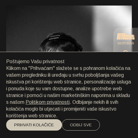
KONTAKT
KONTAKT
EN
/
HR
RESTORAN
Poštujemo Vašu privatnost
CATERING
Klikom na "Prihvaćam" slažete se s pohranom kolačića na
vašem pregledniku ili uređaju u svrhu poboljšanja vašeg
iskustva pri korištenju web stranice, personalizacije usluga
PLAŽA
i ponuda koje su vam dostupne, analize upotrebe web
stranice i pomoći u našim marketinškim naporima u skladu
s našom
Politikom privatnosti
. Odbijanje nekih ili svih
kolačića moglo bi utjecati i promijeniti vaše iskustvo
korištenja web stranice.
PRIHVATI KOLAČIĆE
ODBIJ SVE