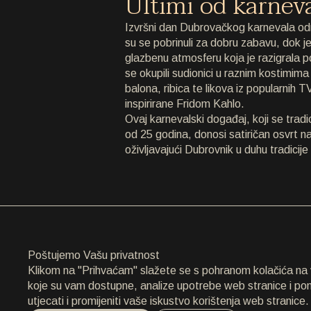
Ultimi od karnev
ARHIVA
Izvršni dan Dubrovačkog karnevala odr
su se pobrinuli za dobru zabavu, dok je 
ARHIVA
glazbenu atmosferu koja je razigrala po
se okupili sudionici u raznim kostimim
O NAMA
balona, ribica te likova iz popularnih TV
inspirirane Fridom Kahlo.
O NAMA
Ovaj karnevalski događaj, koji se trad
od 25 godina, donosi satiričan osvrt 
KONTAKT
oživljavajući Dubrovnik u duhu tradicij
KONTAKT
EN
/
HR
Poštujemo Vašu privatnost
Klikom na "Prihvaćam" slažete se s pohranom kolačića na va
koje su vam dostupne, analize upotrebe web stranice i p
utjecati i promijeniti vaše iskustvo korištenja web stranice.