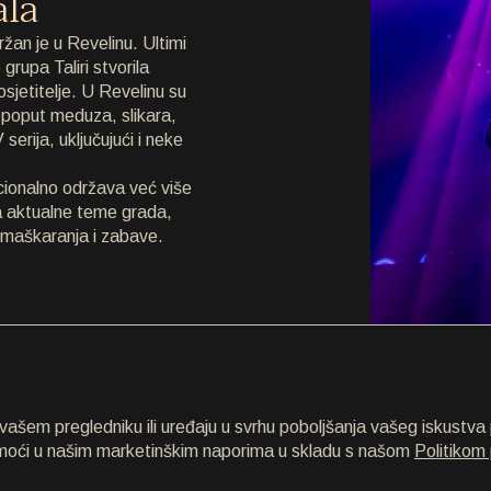
ala
žan je u Revelinu. Ultimi
grupa Taliri stvorila
sjetitelje. U Revelinu su
a poput meduza, slikara,
 serija, uključujući i neke
icionalno održava već više
na aktualne teme grada,
e maškaranja i zabave.
šem pregledniku ili uređaju u svrhu poboljšanja vašeg iskustva p
omoći u našim marketinškim naporima u skladu s našom
Politikom 