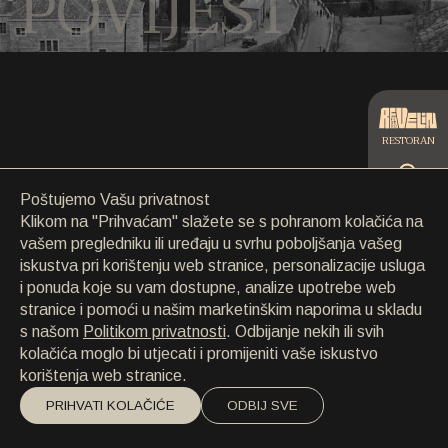
POVIJEST
KONTAKT
KONTAKT
EN
/
HR
RESTORAN
Poštujemo Vašu privatnost
KULTURA
CATERING
Klikom na "Prihvaćam" slažete se s pohranom kolačića na
vašem pregledniku ili uređaju u svrhu poboljšanja vašeg
iskustva pri korištenju web stranice, personalizacije usluga
PLAŽA
i ponuda koje su vam dostupne, analize upotrebe web
stranice i pomoći u našim marketinškim naporima u skladu
s našom
Politikom privatnosti
. Odbijanje nekih ili svih
kolačića moglo bi utjecati i promijeniti vaše iskustvo
korištenja web stranice.
PRIHVATI KOLAČIĆE
ODBIJ SVE