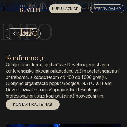
KONFERENCIJE
KUPI ULAZNICE
REZERVIRAJ VIP
INFO
POČETNA
Info
POČETNA
NATRAG
DOGAĐAJI
DOGAĐAJI
Konferencije
PRIVATNI DOGAĐAJI
Otkrijte transformaciju tvrđave Revelin u jedinstvenu
PRIVATNI DOGAĐAJI
konferencijsku lokaciju prilagođenu vašim preferencijama i
potrebama, s kapacitetom od 400 do 1000 gostiju.
UMJETNICI
UMJETNICI
Cijenjene organizacije poput Googlea, NATO-a i Land
Rovera uživale su u našoj naprednoj tehnologiji i
ARHIVA
profesionalnoj usluzi koju pruža naš posvećeni tim.
ARHIVA
KONTAKTIRAJTE NAS
O NAMA
O NAMA