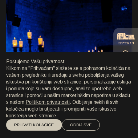
KONTAKT
KONTAKT
EN
/
HR
RESTORAN
Poštujemo Vašu privatnost
CATERING
Klikom na "Prihvaćam" slažete se s pohranom kolačića na
vašem pregledniku ili uređaju u svrhu poboljšanja vašeg
iskustva pri korištenju web stranice, personalizacije usluga
PLAŽA
i ponuda koje su vam dostupne, analize upotrebe web
stranice i pomoći u našim marketinškim naporima u skladu
s našom
Politikom privatnosti
. Odbijanje nekih ili svih
Kontaktirajte nas
kolačića moglo bi utjecati i promijeniti vaše iskustvo
korištenja web stranice.
PRIHVATI KOLAČIĆE
ODBIJ SVE