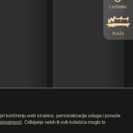
TRAVANJ
CATERING
SVIBANJ
LIPANJ
PLAŽA
SRPANJ
KOLOVOZ
RUJAN
LISTOPAD
STUDENI
PROSINAC
ri korištenju web stranice, personalizacije usluga i ponuda
privatnosti
. Odbijanje nekih ili svih kolačića moglo bi