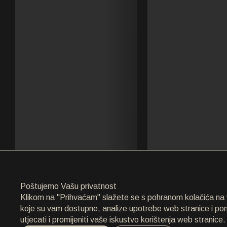
ARHIVA
ARHIVA
O NAMA
O NAMA
KONTAKT
KONTAKT
EN
/
HR
Poštujemo Vašu privatnost
Klikom na "Prihvaćam" slažete se s pohranom kolačića na va
koje su vam dostupne, analize upotrebe web stranice i p
utjecati i promijeniti vaše iskustvo korištenja web stranice.