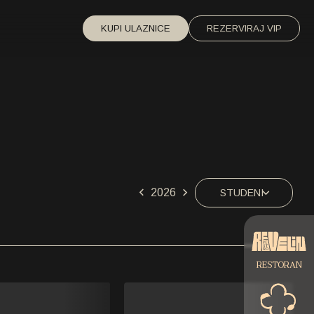
KUPI ULAZNICE
REZERVIRAJ VIP
2026
STUDENI
SIJEČANJ
VELJAČA
RESTORAN
OŽUJAK