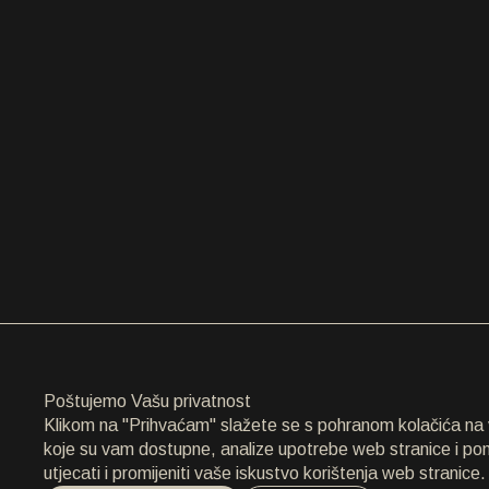
ARHIVA
ARHIVA
O NAMA
O NAMA
KONTAKT
KONTAKT
EN
/
HR
Poštujemo Vašu privatnost
Klikom na "Prihvaćam" slažete se s pohranom kolačića na va
koje su vam dostupne, analize upotrebe web stranice i p
utjecati i promijeniti vaše iskustvo korištenja web stranice.