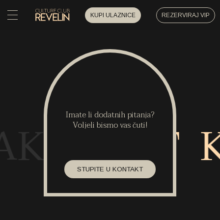
KUPI ULAZNICE
REZERVIRAJ VIP
POČETNA
POČETNA
DOGAĐAJI
DOGAĐAJI
PRIVATNI DOGAĐAJI
Imate li dodatnih pitanja?
PRIVATNI DOGAĐAJI
AKT
KONTAKT
KONTA
Voljeli bismo vas čuti!
UMJETNICI
UMJETNICI
ARHIVA
STUPITE U KONTAKT
ARHIVA
O NAMA
O NAMA