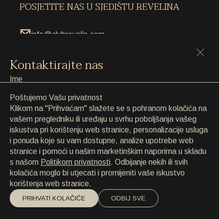
KONTAKT
POSJETITE NAS U SJEDIŠTU REVELINA
KONTAKT
EN
/
HR
info@clubrevelin.com
Vukovarska ulica 30, 20 000 Dubrovnik
Kontaktirajte nas
RESTORAN
+385 20 436 010 (informacije)
+385 95 533 531 (rezervacije)
Poštujemo Vašu privatnost
CATERING
Klikom na "Prihvaćam" slažete se s pohranom kolačića na
NAŠE USLIGE
vašem pregledniku ili uređaju u svrhu poboljšanja vašeg
iskustva pri korištenju web stranice, personalizacije usluga
Privatni događaji:
PLAŽA
i ponuda koje su vam dostupne, analize upotrebe web
events@clubrevelin.com
stranice i pomoći u našim marketinškim naporima u skladu
s našom
Politikom privatnosti
. Odbijanje nekih ili svih
Rezervacijske i konsijerž usluge:
kolačića moglo bi utjecati i promijeniti vaše iskustvo
reservations@clubrevelin.com
korištenja web stranice.
Napomena
(neobavezno)
PRIHVATI KOLAČIĆE
ODBIJ SVE
Radite sa nama:
careers@clubrevelin.com