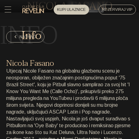
NICOLA FASANO
KUPI ULAZNICE
REZERVIRAJ VIP
INFO
POČETNA
Info
POČETNA
NATRAG
DOGAĐAJI
DOGAĐAJI
Nicola Fasano
PRIVATNI DOGAĐAJI
Utjecaj Nicole Fasano na globalnu glazbenu scenu je
PRIVATNI DOGAĐAJI
neosporan, obilježen značajnim postignućima poput '75
Brazil Street', koju je Pitbull slavno samplirao za svoj hit 'I
UMJETNICI
UMJETNICI
Know You Want Me (Calle Ocho)', prikupivši preko 275
milijuna pregleda na YouTubeu i prodavši 6 milijuna ploča
ARHIVA
širom svijeta. Njegovi doprinosi donijeli su mu brojne
ARHIVA
nagrade, uključujući ASCAP Latin i Pop nagrade.
Nastavljajući svoj uspjeh, Nicola je još dvaput surađivao s
O NAMA
Pitbullom na 'Oye Baby' te producirao i remiksirao pjesme
O NAMA
za ikone kao što su Kat Deluna, Ultra Nate i Lucenzo.