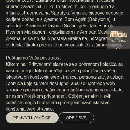
Godine 2017., zajedno s Miami Rocketsima, Nicola je
KONTAKT
kreirao zarazni hit 'I Like to Move it', koji je prikupio 12
KONTAKT
milijuna streamova na Spotifyju. Vrhunac njegove nedavne
EN
/
HR
karijere došao je s pjesmom 'Born Again (Babylonia)' u
suradnji s Adamom Clayom i Sunneryjem Jamesom &
Ryanom Marcianom, objavljenom na Armada Musicu. Ova
pjesma ne samo da je postala viralna na Instagramu, već
RESTORAN
je dobila i široko priznanje od vrhunskih DJ-a širom svijeta,
postajući službena pjesma AMF festivala i dominirajući
događajem ADE 2018. Trenutno je top 10 pjesma na
Poštujemo Vašu privatnost
CATERING
Beatportu i iTunesu u 27 zemalja, 'Babylonia' stoji kao
Klikom na "Prihvaćam" slažete se s pohranom kolačića na
jedna od najpuštanijih pjesama širom svijeta.
vašem pregledniku ili uređaju u svrhu poboljšanja vašeg
iskustva pri korištenju web stranice, personalizacije usluga
PLAŽA
i ponuda koje su vam dostupne, analize upotrebe web
stranice i pomoći u našim marketinškim naporima u skladu
s našom
Politikom privatnosti
. Odbijanje nekih ili svih
kolačića moglo bi utjecati i promijeniti vaše iskustvo
korištenja web stranice.
PRIHVATI KOLAČIĆE
ODBIJ SVE