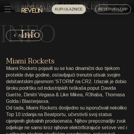
MIAMI ROCKETS
KUPI ULAZNICE
REZERVIRAJ VIP
INFO
POČETNA
Info
POČETNA
NATRAG
DOGAĐAJI
DOGAĐAJI
Miami Rockets
PRIVATNI DOGAĐAJI
Miami Rockets pojavili su se kao dinamični duo tijekom
PRIVATNI DOGAĐAJI
protekle dvije godine, ostavljajući trenutni utisak svojim
debitantskim pjesmom 'STORM' na CR2. Izlazak je dobio
UMJETNICI
UMJETNICI
široku podršku od industrijskih teškaša poput Davida
Guette, Dimitri Vegasa & Like Mikea, R3haba, Thomasa
ARHIVA
Golda i Blasterjaxxa.
ARHIVA
Od tada, Miami Rockets dosljedno su isporučivali nekoliko
Top 10 izdanja na Beatportu, učvrstivši svoj status
O NAMA
cijenjenih globalnih producenata. Njihov prepoznatljiv zvuk
O NAMA
odjekuje ne samo kroz njihove elektrificirajuće setove već i