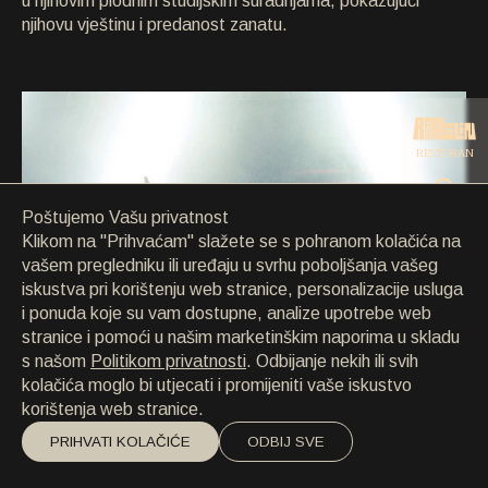
u njihovim plodnim studijskim suradnjama, pokazujući
KONTAKT
njihovu vještinu i predanost zanatu.
KONTAKT
EN
/
HR
RESTORAN
Poštujemo Vašu privatnost
CATERING
Klikom na "Prihvaćam" slažete se s pohranom kolačića na
vašem pregledniku ili uređaju u svrhu poboljšanja vašeg
iskustva pri korištenju web stranice, personalizacije usluga
PLAŽA
i ponuda koje su vam dostupne, analize upotrebe web
stranice i pomoći u našim marketinškim naporima u skladu
s našom
Politikom privatnosti
. Odbijanje nekih ili svih
kolačića moglo bi utjecati i promijeniti vaše iskustvo
korištenja web stranice.
PRIHVATI KOLAČIĆE
ODBIJ SVE