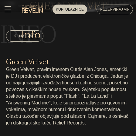
GREEN VELVET
KUPI ULAZNICE
REZERVIRAJ VIP
INFO
POČETNA
Info
POČETNA
NATRAG
DOGAĐAJI
DOGAĐAJI
Green Velvet
PRIVATNI DOGAĐAJI
Green Velvet, pravim imenom Curtis Alan Jones, američki
PRIVATNI DOGAĐAJI
je DJ i producent elektroničke glazbe iz Chicaga. Jedan je
od najutjecajnijih izvođača house i techno scene, posebno
UMJETNICI
UMJETNICI
povezan s čikaškim house zvukom. Svjetsku popularnost
stekao je pjesmama poput “Flash”, “La La Land” i
ARHIVA
“Answering Machine”, koje su prepoznatljive po govornim
ARHIVA
vokalima, mračnom humoru i društvenim komentarima.
Glazbu također objavljuje pod aliasom Cajmere, a osnivač
O NAMA
je i diskografske kuće Relief Records.
O NAMA