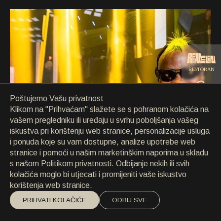
KONTAKT
KONTAKT
EN
/
HR
RESTORAN
Poštujemo Vašu privatnost
CATERING
Klikom na "Prihvaćam" slažete se s pohranom kolačića na
vašem pregledniku ili uređaju u svrhu poboljšanja vašeg
iskustva pri korištenju web stranice, personalizacije usluga
PLAŽA
i ponuda koje su vam dostupne, analize upotrebe web
stranice i pomoći u našim marketinškim naporima u skladu
s našom
Politikom privatnosti
. Odbijanje nekih ili svih
kolačića moglo bi utjecati i promijeniti vaše iskustvo
korištenja web stranice.
PRIHVATI KOLAČIĆE
ODBIJ SVE