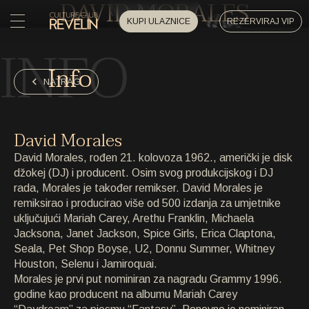
DAVID MORALES
KUPI ULAZNICE
REZERVIRAJ VIP
INFO
POČETNA
Info
POČETNA
NATRAG
DOGAĐAJI
DOGAĐAJI
David Morales
PRIVATNI DOGAĐAJI
David Morales, rođen 21. kolovoza 1962., američki je disk
PRIVATNI DOGAĐAJI
džokej (DJ) i producent. Osim svog produkcijskog i DJ
rada, Morales je također remikser. David Morales je
UMJETNICI
UMJETNICI
remiksirao i producirao više od 500 izdanja za umjetnike
uključujući Mariah Carey, Arethu Franklin, Michaela
ARHIVA
Jacksona, Janet Jackson, Spice Girls, Erica Claptona,
ARHIVA
Seala, Pet Shop Boyse, U2, Donnu Summer, Whitney
Houston, Selenu i Jamiroquai.
O NAMA
Morales je prvi put nominiran za nagradu Grammy 1996.
O NAMA
godine kao producent na albumu Mariah Carey