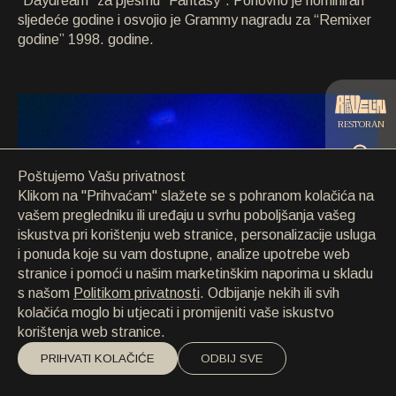
“Daydream” za pjesmu “Fantasy”. Ponovno je nominiran
KONTAKT
sljedeće godine i osvojio je Grammy nagradu za “Remixer
KONTAKT
godine” 1998. godine.
EN
/
HR
RESTORAN
Poštujemo Vašu privatnost
CATERING
Klikom na "Prihvaćam" slažete se s pohranom kolačića na
vašem pregledniku ili uređaju u svrhu poboljšanja vašeg
iskustva pri korištenju web stranice, personalizacije usluga
PLAŽA
i ponuda koje su vam dostupne, analize upotrebe web
stranice i pomoći u našim marketinškim naporima u skladu
s našom
Politikom privatnosti
. Odbijanje nekih ili svih
kolačića moglo bi utjecati i promijeniti vaše iskustvo
korištenja web stranice.
PRIHVATI KOLAČIĆE
ODBIJ SVE