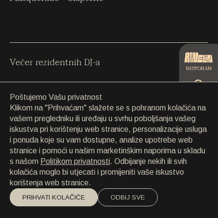
KONTAKT
KONTAKT
EN
/
HR
Večer rezidentnih DJ-a
RESTORAN
Poštujemo Vašu privatnost
CATERING
Klikom na "Prihvaćam" slažete se s pohranom kolačića na
vašem pregledniku ili uređaju u svrhu poboljšanja vašeg
Sunday Funday
iskustva pri korištenju web stranice, personalizacije usluga
PLAŽA
i ponuda koje su vam dostupne, analize upotrebe web
stranice i pomoći u našim marketinškim naporima u skladu
s našom
Politikom privatnosti
. Odbijanje nekih ili svih
kolačića moglo bi utjecati i promijeniti vaše iskustvo
korištenja web stranice.
Ultimi od karnevala
PRIHVATI KOLAČIĆE
ODBIJ SVE